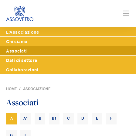
L’Associazione
Chi siamo
Associati
Dati di settore
Collaborazioni
HOME
ASSOCIAZIONE
Associati
A
A1
B
B1
C
D
E
F
G
L