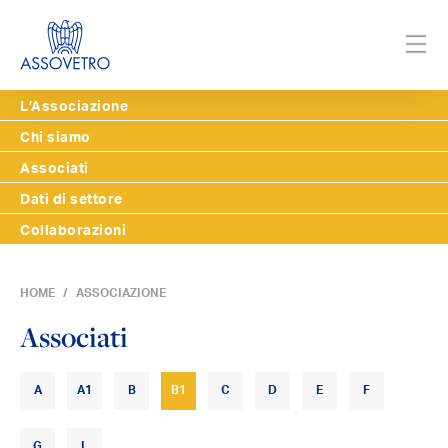
L’Associazione
Chi siamo
Associati
Dati di settore
Collaborazioni
HOME
ASSOCIAZIONE
Associati
A
A1
B
B1
C
D
E
F
G
L