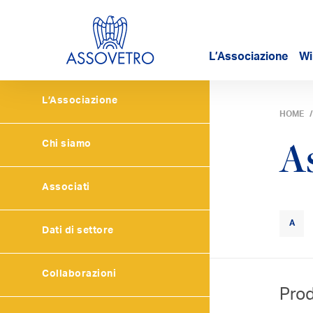
L’Associazione
Wi
L’Associazione
HOME
A
Chi siamo
Associati
A
Dati di settore
Collaborazioni
Prod