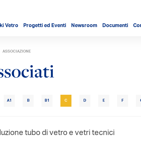
ki Vetro
Progetti ed Eventi
Newsroom
Documenti
Con
ASSOCIAZIONE
ssociati
A1
B
B1
C
D
E
F
uzione tubo di vetro e vetri tecnici