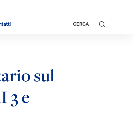
tatti
CERCA
ario sul
I 3 e