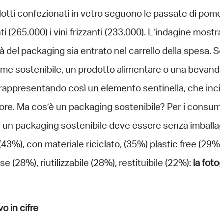
odotti confezionati in vetro seguono le passate di po
nti (265.000) i vini frizzanti (233.000). L’indagine mos
à del packaging sia entrato nel carrello della spesa. 
me sostenibile, un prodotto alimentare o una bevan
rappresentando così un elemento sentinella, che inci
re. Ma cos’è un packaging sostenibile? Per i consu
ne un packaging sostenibile deve essere senza imball
(43%), con materiale riciclato, (35%) plastic free (29
e (28%), riutilizzabile (28%), restituibile (22%):
la fot
o in cifre