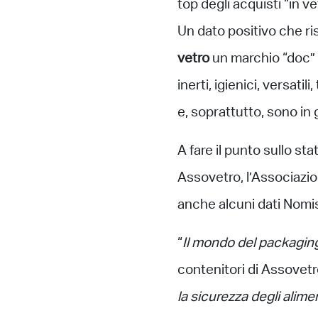
top degli acquisti “in v
Un dato positivo che ri
vetro
un marchio “doc” 
inerti, igienici, versati
e, soprattutto, sono in 
A fare il punto sullo sta
Assovetro, l’Associazion
anche alcuni dati Nomis
“
Il mondo del packagin
contenitori di Assovetr
la sicurezza degli alime