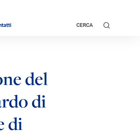
tatti
CERCA
one del
ardo di
e di